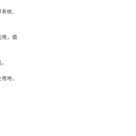
界系统、
利用，倡
制。
及用地，