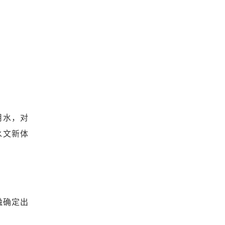
用水，对
水文新体
融确定出