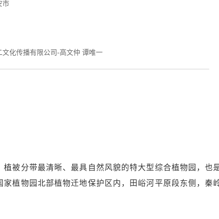
安市
二文化传播有限公司-高文仲 谭唯一
、植被分带最清晰、最具自然风貌的特大型综合植物园，也
国家植物园北部植物迁地保护区内，田峪河平原段东侧，秦