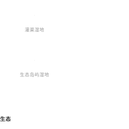
灌渠湿地
生态岛屿湿地
碳生态