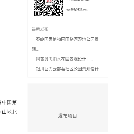
ups666@126.com
最新发布
秦岭国家植物园田峪河湿地公园景
观...
阿普贝思雨水花园景观设计 | ...
银川巨力云都荟社区公园景观设计 ...
是中国第
岭山地北
发布项目