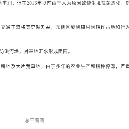
丰润，但在2016年以前由于人为原因致使生境荒芜恶化，
和交通干道将其穿越割裂，东侧区域殿镇村因耕作占地和行
的防洪河堤，对基地汇水形成阻隔。
、耕地及大片荒草地，由于多年的农业生产和耕种停滞，严
总平面图