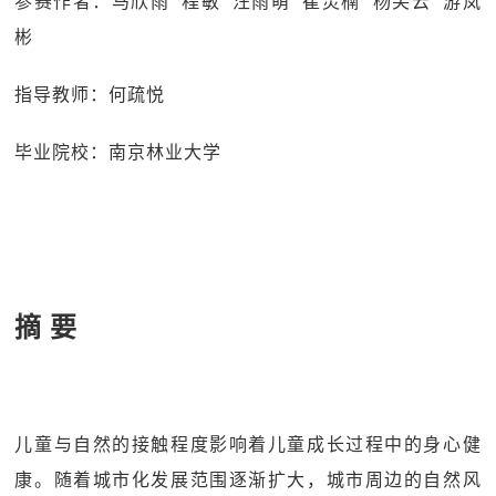
参赛作者：马欣雨 程敏 汪雨萌 崔灵楠 杨笑云 游岚
彬
指导教师：何疏悦
毕业院校：南京林业大学
摘 要
儿童与自然的接触程度影响着儿童成长过程中的身心健
康。随着城市化发展范围逐渐扩大，城市周边的自然风