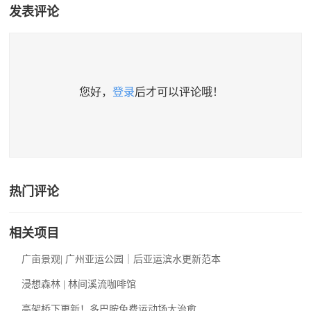
发表评论
您好，
登录
后才可以评论哦！
热门评论
相关项目
广亩景观| 广州亚运公园｜后亚运滨水更新范本
浸想森林 | 林间溪流咖啡馆
高架桥下更新！多巴胺免费运动场太治愈