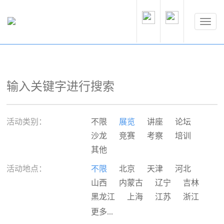
活动类别：
不限
展览
讲座
论坛
沙龙
竞赛
考察
培训
其他
活动地点：
不限
北京
天津
河北
山西
内蒙古
辽宁
吉林
黑龙江
上海
江苏
浙江
安徽
福建
江西
山东
更多...