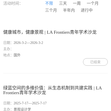
河南
湖北
湖南
广东
活动时间：
不限
三天
一周
一个月
广西
海南
重庆
四川
三个月
半年内
进行中
贵州
云南
西藏
陕西
甘肃
青海
宁夏
新疆
香港
澳门
台湾
国外
健康城市，健康景观 | LA Frontiers青年学术沙龙
日期：
2026-3-2---2026-3-2
主办：
地点：
国外
已结束
绿蓝空间的多维价值：从生态机制到共建实践 | LA
Frontiers青年学术沙龙
日期：
2025-7-17---2025-7-17
主办：
景观设计学