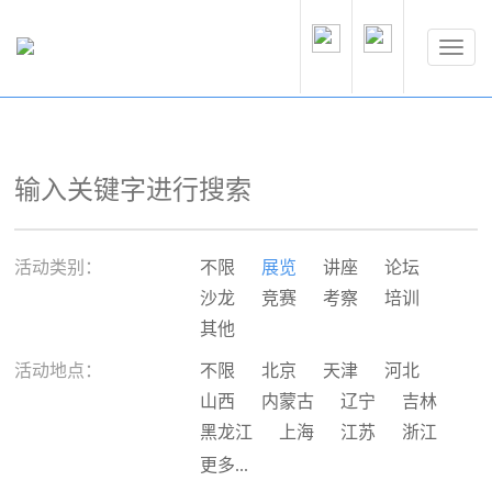
活动类别：
不限
展览
讲座
论坛
沙龙
竞赛
考察
培训
其他
活动地点：
不限
北京
天津
河北
山西
内蒙古
辽宁
吉林
黑龙江
上海
江苏
浙江
安徽
福建
江西
山东
更多...