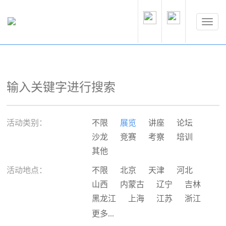
活动类别：
不限
展览
讲座
论坛
沙龙
竞赛
考察
培训
其他
活动地点：
不限
北京
天津
河北
山西
内蒙古
辽宁
吉林
黑龙江
上海
江苏
浙江
安徽
福建
江西
山东
更多...