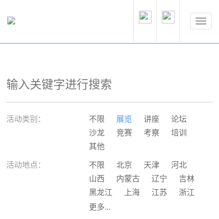
活动类别：
不限
展览
讲座
论坛
沙龙
竞赛
考察
培训
其他
活动地点：
不限
北京
天津
河北
山西
内蒙古
辽宁
吉林
黑龙江
上海
江苏
浙江
安徽
福建
江西
山东
更多...