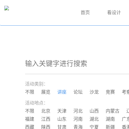
首页
看设计
活动类别：
不限
展览
讲座
论坛
沙龙
竞赛
考
活动地点：
不限
北京
天津
河北
山西
内蒙古
福建
江西
山东
河南
湖北
湖南
广
西藏
陕西
甘肃
青海
宁夏
新疆
香