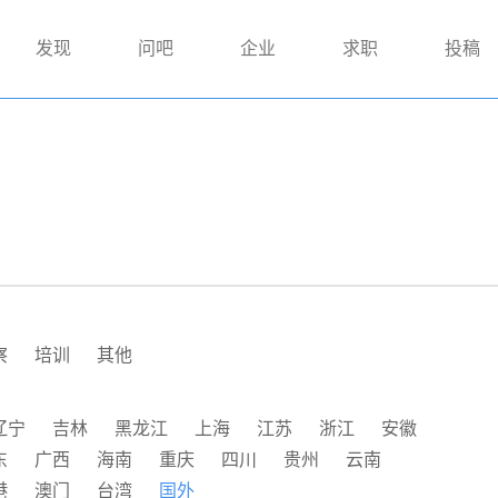
发现
问吧
企业
求职
投稿
察
培训
其他
辽宁
吉林
黑龙江
上海
江苏
浙江
安徽
东
广西
海南
重庆
四川
贵州
云南
港
澳门
台湾
国外