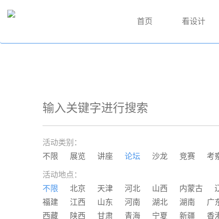
首页
看设计
活动类别：
不限
展览
讲座
论坛
沙龙
竞赛
考
活动地点：
不限
北京
天津
河北
山西
内蒙古
福建
江西
山东
河南
湖北
湖南
广
西藏
陕西
甘肃
青海
宁夏
新疆
香