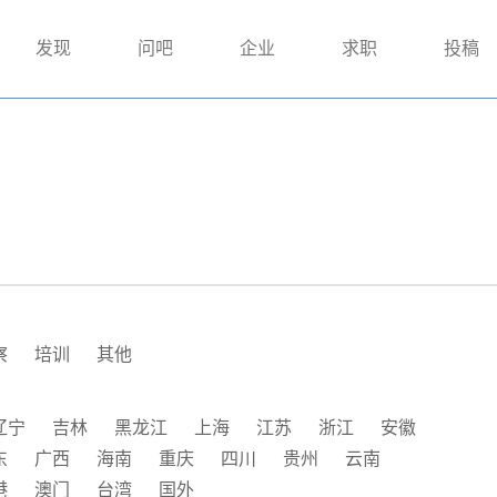
发现
问吧
企业
求职
投稿
察
培训
其他
辽宁
吉林
黑龙江
上海
江苏
浙江
安徽
东
广西
海南
重庆
四川
贵州
云南
港
澳门
台湾
国外