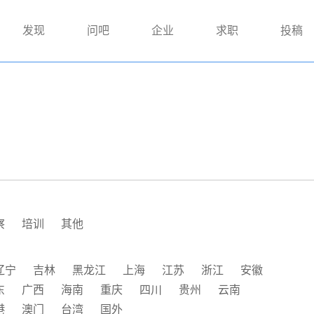
发现
问吧
企业
求职
投稿
察
培训
其他
辽宁
吉林
黑龙江
上海
江苏
浙江
安徽
东
广西
海南
重庆
四川
贵州
云南
港
澳门
台湾
国外