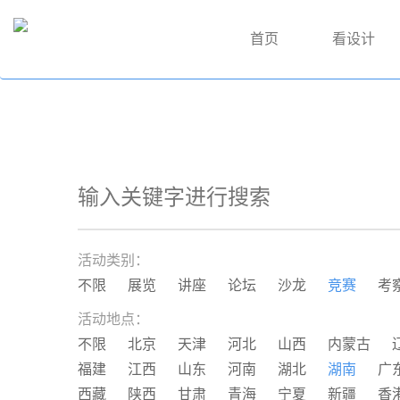
首页
看设计
活动类别：
不限
展览
讲座
论坛
沙龙
竞赛
考
活动地点：
不限
北京
天津
河北
山西
内蒙古
福建
江西
山东
河南
湖北
湖南
广
西藏
陕西
甘肃
青海
宁夏
新疆
香