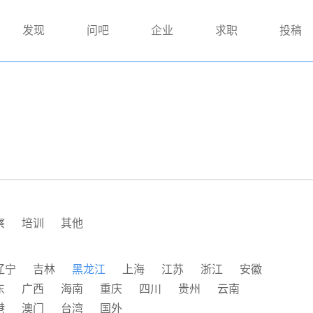
发现
问吧
企业
求职
投稿
察
培训
其他
辽宁
吉林
黑龙江
上海
江苏
浙江
安徽
东
广西
海南
重庆
四川
贵州
云南
港
澳门
台湾
国外