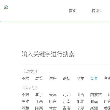
首页
看设计
活动类别：
不限
展览
讲座
论坛
沙龙
竞赛
考
活动地点：
不限
北京
天津
河北
山西
内蒙古
福建
江西
山东
河南
湖北
湖南
广
西藏
陕西
甘肃
青海
宁夏
新疆
香