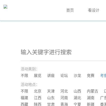
首页
看设计
活动类别：
不限
展览
讲座
论坛
沙龙
竞赛
考
活动地点：
不限
北京
天津
河北
山西
内蒙古
福建
江西
山东
河南
湖北
湖南
广
西藏
陕西
甘肃
青海
宁夏
新疆
香