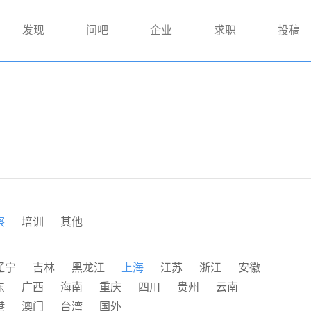
发现
问吧
企业
求职
投稿
察
培训
其他
辽宁
吉林
黑龙江
上海
江苏
浙江
安徽
东
广西
海南
重庆
四川
贵州
云南
港
澳门
台湾
国外