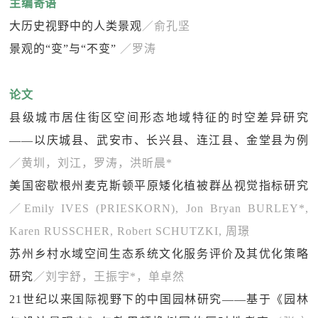
主编寄语
大历史视野中的人类景观
／俞孔坚
景观的“变”与“不变”
／
罗涛
论文
县级城市居住街区空间形态地域特征的时空差异研究
——以庆城县、武安市、长兴县、连江县、金堂县为例
／黄圳，刘江，罗涛，洪昕晨*
美国密歇根州麦克斯顿平原矮化植被群丛视觉指标研究
／Emily IVES (PRIESKORN), Jon Bryan BURLEY*,
Karen RUSSCHER, Robert SCHUTZKI, 周璟
苏州乡村水域空间生态系统文化服务评价及其优化策略
研究
／刘宇舒，王振宇*，单卓然
21世纪以来国际视野下的中国园林研究——基于《园林