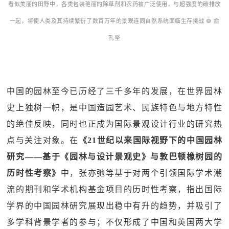
看似美丽的田野中，各类包装艳丽的除草剂和农药被广泛使用，与超强度的碳排放
一起，将使人类及其持续繁衍了数百万年的景观连同自然系统面临生存挑战 © 俞
孔坚
中国的园林至今已历经了三千多年的发展，在世界园林
史上独树一帜，是中国造园艺术、民族特色与地方特性
的绝佳反映，同时也正成为国际景观设计行业的研究热
点与关注对象。在
《21世纪以来国际视野下的中国园林
研究——基于《园林与设计景观史》与敦巴顿橡树园的
历时性考察》
中，张亦弛等基于对两个引领国际学术潮
流的期刊和学术机构基金项目的历时性考察，指出国际
学界的中国园林研究展现出稳中有升的趋势，并吸引了
多学科背景学者的参与；不仅形成了中国和英国两大学