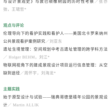
与设计景观史》与敦巴顿橡树园的历时性考察
／张亦
弛，王珺哲*
观点与评论
伦理导向下的看护实践和看护人——美国北卡罗来纳州
公共景观看护案例研究
／刘亚东
遗址生境管理：空间规划中考古遗址管理的跨学科方法
／ Holger BEHM，刘江*
物联网视角下的建成景观设计项目运行信息管理：从空
缺到途径
／周怀宇，刘海龙*
主题实践
始于原型设计与试验——瑞典哥德堡禧年公园的景观设
计
／ Martin ALLIK