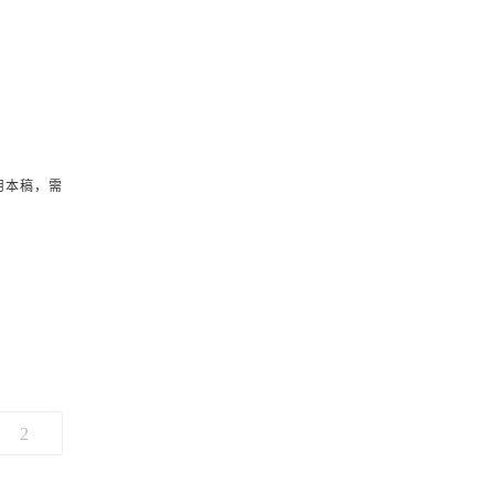
用本稿，需
2