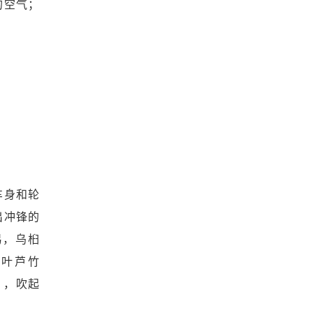
的空气；
车身和轮
出冲锋的
易，乌桕
的大叶芦竹
s），吹起