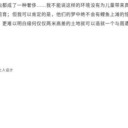
虫都成了一种奢侈……我不能说这样的环境没有为儿童带来
培育；但我可以肯定的是，他们的梦中绝不会有鲤鱼上滩的
，更难以明白缘何仅仅两米高差的土地就可以造就一个与周
土人设计
；