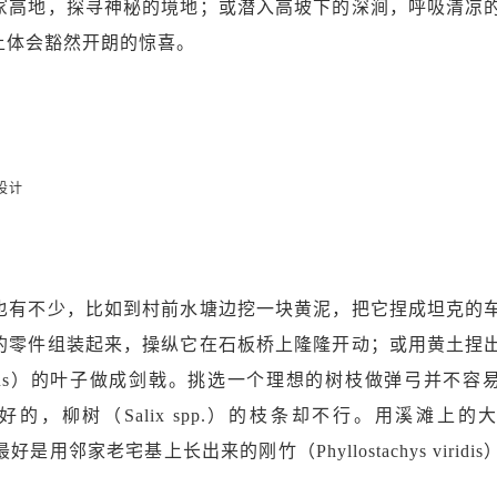
冢高地，探寻神秘的境地；或潜入高坡下的深涧，呼吸清凉
上体会豁然开朗的惊喜。
设计
也有不少，比如到村前水塘边挖一块黄泥，把它捏成坦克的
的零件组装起来，操纵它在石板桥上隆隆开动；或用黄土捏
alamus）的叶子做成剑戟。挑选一个理想的树枝做弹弓并不容
丫杈是最好的，柳树（Salix spp.）的枝条却不行。用溪滩上
最好是用邻家老宅基上长出来的刚竹（Phyllostachys viridi