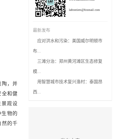
lafrontiers@foxmail.com
最新发布
应对洪水和污染：美国威尔明顿市
布...
三滩分治：郑州黄河滩区生态修复
模...
用智慧城市技术复兴渔村：泰国昂
熏陶，并
西...
安全和健
性景观设
种生物的
自然的千