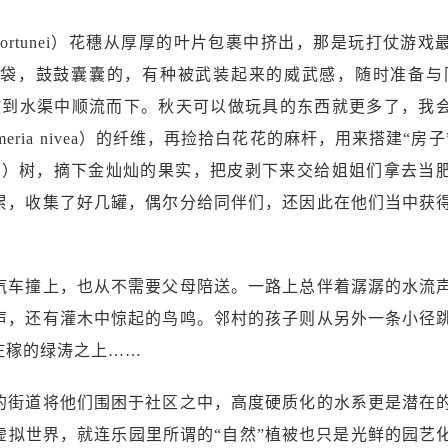
us fortunei）花穗从厚厚的叶片包裹中挤出，那是玩打仗游
袋，鼓鼓囊囊的，有种被武装起来的威武感，随时准备与
放到水渠中顺流而下。秋天可以做玩具的东西就更多了，我
eria nivea）的纤维，再捡拾白花花的麻杆，用来搭建“房子
korossi）树，摘下金灿灿的果实，把皮剥下来交给姐姐们拿去当
累，收集了好几罐，偶尔分给同伴们，还因此在他们当中获
汽车撞上，也从不需要父母陪送。一路上总伴着潺潺的水流
声，还有灌木中惊起的鸟鸣。邻村的孩子则从另外一条小径
庄稼的绿涛之上……
的街道将他们围困于社区之中，高度硬质化的水系更是潜在
虚拟世界，就连乐园里所谓的“自然”植被也只是光鲜的园艺