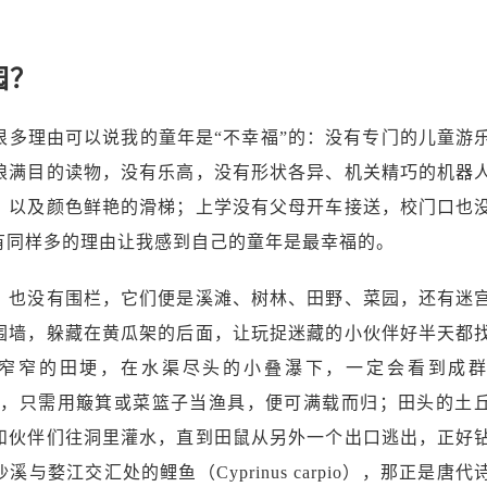
园？
很多理由可以说我的童年是“不幸福”的：没有专门的儿童游
琅满目的读物，没有乐高，没有形状各异、机关精巧的机器
，以及颜色鲜艳的滑梯；上学没有父母开车接送，校门口也
有同样多的理由让我感到自己的童年是最幸福的。
，也没有围栏，它们便是溪滩、树林、田野、菜园，还有迷
围墙，躲藏在黄瓜架的后面，让玩捉迷藏的小伙伴好半天都
窄窄的田埂，在水渠尽头的小叠瀑下，一定会看到成
）在水花中嬉戏，只需用簸箕或菜篮子当渔具，便可满载而归；田头的土
和伙伴们往洞里灌水，直到田鼠从另外一个出口逃出，正好
与婺江交汇处的鲤鱼（Cyprinus carpio），那正是唐代