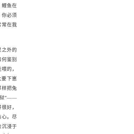
，鲤鱼在
，你必须
常常在我
里之外的
如何鉴别
能喂的，
长大要下崽
那样把兔
狱”——
得很好，
伤心。尽
验沉浸于