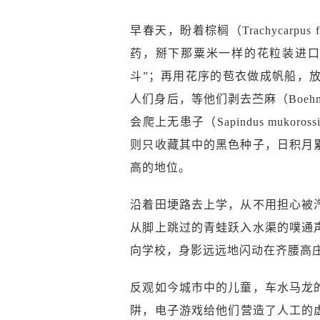
早春天，盼着棕榈（Trachycarp
药，掰下那粟米一样的花粒装进口
斗”；再用花序的苞衣做成帆船，
人们身后，等他们剥去苎麻（Boehm
会爬上无患子（Sapindus mu
则只收藏其中的黑色种子，日积月
高的地位。
沿着田埂路去上学，从不用担心被
从脚上跳过的青蛙跃入水渠的噗通
向学校，身影远远地闪动在齐腰高
反观如今城市中的儿童，车水马龙
阱，电子游戏给他们营造了人工的