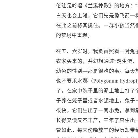
伦驻足吟唱《兰溪棹歌》的地方：
白天也会上滩，它们先是像飞箭一
在此之前将其擒住。一群小孩当然
的梦境中重现。
在五、六岁时，我负责照看一对兔
农家买来的，并幻想通过“鸡生蛋
幼兔的性别—那是很难的事。每天
也不要采水蓼（Polygonum h
了，在家中院子里的泥土地上打了
子养在笼子里或者水泥地上，兔子
很快，它们生出了一窝小兔，拿到
长得又慢又不丰产，三年了只生出
管如此，每天傍晚放羊的经历却带