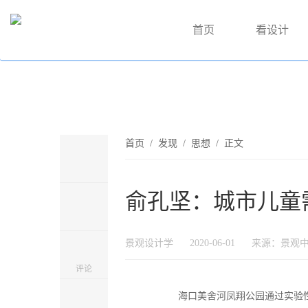
首页
看设计
首页
/
发现
/
思想
/ 正文
俞孔坚：城市儿童
景观设计学
2020-06-01
来源：景观
评论
海口美舍河凤翔公园通过实验