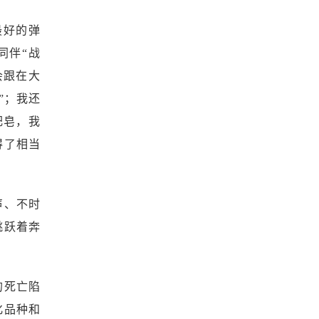
戏最好的弹
同伴“战
会跟在大
”；我还
肥皂，我
得了相当
声、不时
跳跃着奔
的死亡陷
化品种和