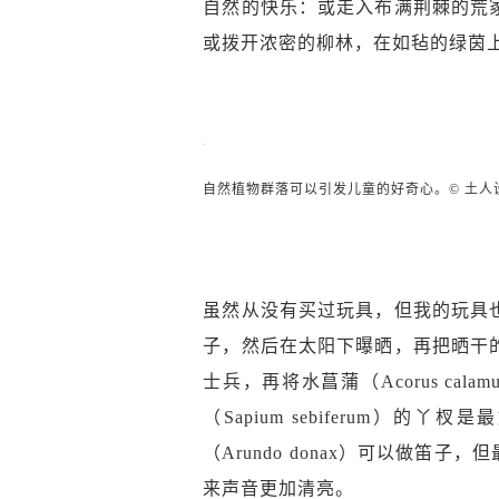
自然的快乐：或走入布满荆棘的荒
或拨开浓密的柳林，在如毡的绿茵
自然植物群落可以引发儿童的好奇心。© 土人
虽然从没有买过玩具，但我的玩具
子，然后在太阳下曝晒，再把晒干
士兵，再将水菖蒲（Acorus c
（Sapium sebiferum）的
（Arundo donax）可以做笛子，但
来声音更加清亮。