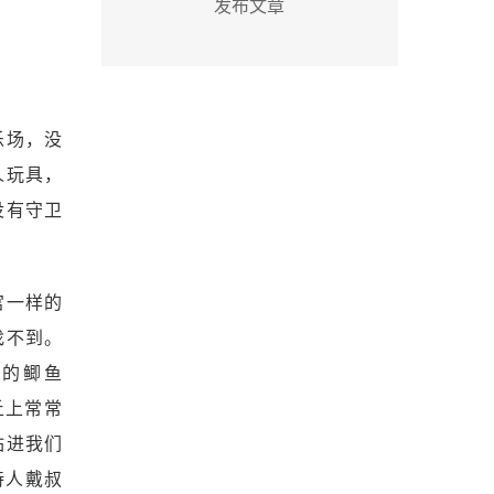
发布文章
乐场，没
人玩具，
没有守卫
宫一样的
找不到。
群的鲫鱼
丘上常常
钻进我们
诗人戴叔