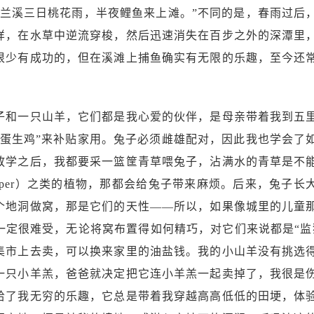
“兰溪三日桃花雨，半夜鲤鱼来上滩。”不同的是，春雨过后
样，在水草中逆流穿梭，然后迅速消失在百步之外的深潭里
很少有成功的，但在溪滩上捕鱼确实有无限的乐趣，至今还
子和一只山羊，它们都是我心爱的伙伴，是母亲带着我到五
、蛋生鸡”来补贴家用。兔子必须雌雄配对，因此我也学会了
放学之后，我都要采一篮筐青草喂兔子，沾满水的青草是不
ydropiper）之类的植物，那都会给兔子带来麻烦。后来，兔子
个地洞做窝，那是它们的天性——所以，如果像城里的儿童
一定很难受，无论将窝布置得如何精巧，对它们来说都是“监
集市上去卖，可以换来家里的油盐钱。我的小山羊没有挑选
一只小羊羔，爸爸就决定把它连小羊羔一起卖掉了，我很是
给了我无穷的乐趣，它总是带着我穿越高高低低的田埂，体