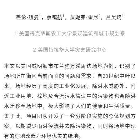
1
1
2
1
盖伦·纽曼
，蔡镇航
，詹妮弗·霍尼
，吕吴琦
1 美国得克萨斯农工大学景观建筑和城市规划系
2 美国特拉华大学灾害研究中心
本文以美国威明顿市布兰迪万溪周边场地为例，识别了
场地所在街区当前面临的问题和需求：自20世纪中叶以
来，场地经历了高度的工业化发展，除洪水威胁外，附
近工业用地、棕地及合流污水管道中的污染物也会随洪
水迁移至场地中，极大影响了人们的健康和生活质量。
鉴于此，项目团队开发了一套分阶段实施的总体规划方
案，以期减少雨洪径流并去除污染物，同时将场地中现
有的棕地改造为环境优美的绿地。