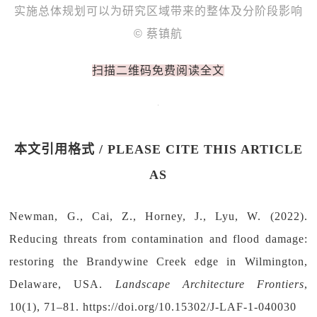
实施总体规划可以为研究区域带来的整体及分阶段影响
© 蔡镇航
扫描二维码免费阅读全文
本文引用格式 / PLEASE CITE THIS ARTICLE
AS
Newman, G., Cai, Z., Horney, J., Lyu, W. (2022).
Reducing threats from contamination and flood damage:
restoring the Brandywine Creek edge in Wilmington,
Delaware, USA.
Landscape Architecture Frontiers
,
10(1), 71‒81. https://doi.org/10.15302/J-LAF-1-040030