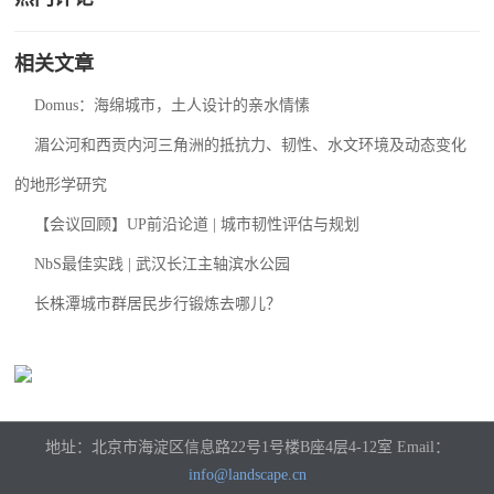
相关文章
Domus：海绵城市，土人设计的亲水情愫
湄公河和西贡内河三角洲的抵抗力、韧性、水文环境及动态变化
的地形学研究
【会议回顾】UP前沿论道 | 城市韧性评估与规划
NbS最佳实践 | 武汉长江主轴滨水公园
长株潭城市群居民步行锻炼去哪儿？
地址：北京市海淀区信息路22号1号楼B座4层4-12室 Email：
info@landscape.cn