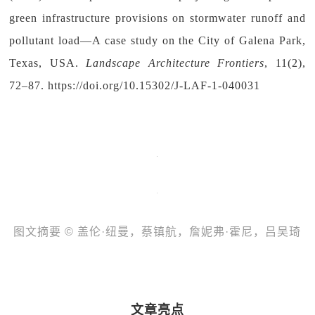
green infrastructure provisions on stormwater runoff and
pollutant load—A case study on the City of Galena Park,
Texas, USA.
Landscape Architecture Frontiers
, 11(2),
72‒87. https://doi.org/10.15302/J-LAF-1-040031
图文摘要 © 盖伦·纽曼，蔡镇航，詹妮弗·霍尼，吕吴琦
文章亮点