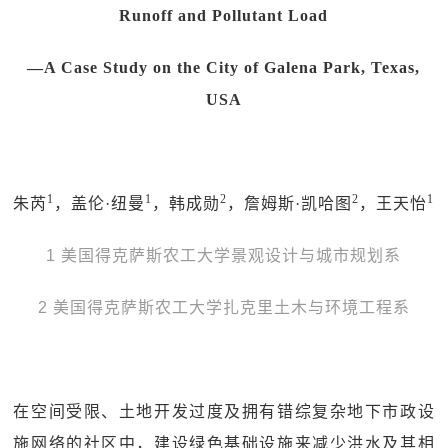
Runoff and Pollutant Load
—A Case Study on the City of Galena Park, Texas,
USA
1
1
2
2
1
朱芮
，盖伦·纽曼
，韩成勋
，詹姆斯·凯哈图
，王天怡
1 美国得克萨斯农工大学景观设计与城市规划系
2 美国得克萨斯农工大学扎克里土木与环境工程系
在空间受限、土地开发过度及拥有错综复杂地下市政设
施网络的社区中，建设绿色基础设施来减少洪水及其相