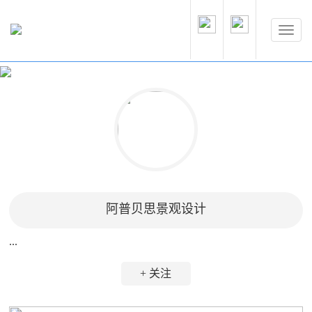
阿普贝思景观设计
...
+ 关注