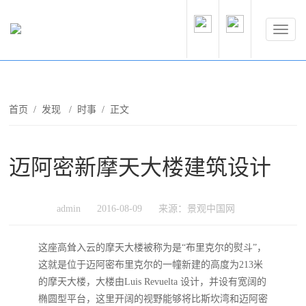
首页
/
发现
/
时事
/ 正文
迈阿密新摩天大楼建筑设计
admin
2016-08-09
来源：景观中国网
这座高耸入云的摩天大楼被称为是“布里克尔的熨斗”，
这就是位于迈阿密布里克尔的一幢新建的高度为213米
的摩天大楼，大楼由Luis Revuelta 设计，并设有宽阔的
椭圆型平台，这里开阔的视野能够将比斯坎湾和迈阿密