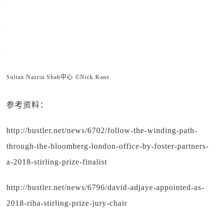
Sultan Nazrin Shah中心 ©Nick Kane
参考资料：
http://bustler.net/news/6702/follow-the-winding-path-
through-the-bloomberg-london-office-by-foster-partners-
a-2018-stirling-prize-finalist
http://bustler.net/news/6796/david-adjaye-appointed-as-
2018-riba-stirling-prize-jury-chair