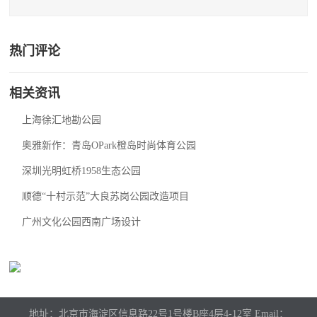
热门评论
相关资讯
上海徐汇地勘公园
奥雅新作：青岛OPark橙岛时尚体育公园
深圳光明虹桥1958生态公园
顺德“十村示范”大良苏岗公园改造项目
广州文化公园西南广场设计
地址：北京市海淀区信息路22号1号楼B座4层4-12室 Email：