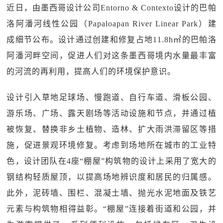
近日，由墨西哥设计公司Entorno & Contexto设计的巴帕
洛阿潘河线性公园（Papaloapan River Linear Park）建
成细节公布。设计通过创建和修复占地11.8h㎡的巴帕洛
阿潘河畔空间，促进人们对这条墨西哥境内水量最丰富
的河流的再利用，提高人们的环境保护意识。
设计引入草地足球场、慢跑道、自行车道、滑板公园、
游乐场、广场、露天剧场等活动设施和节点，并通过植
被恢复、替换非乡土植物、造林、扩大雨洪滞留区等措
施，促进景观环境修复。考虑到场地所在城市的工业特
色，设计团队在4座“棚屋”构筑物的设计上采用了宽大的
钢结构轻质屋顶，以提高场地辨识度和居民的归属感。
此外，泥砖墙、围栏、混凝土墙、抛光水泥地面及铁艺
元素与构筑物相得益彰。“棚屋”连接着街道和公园，并