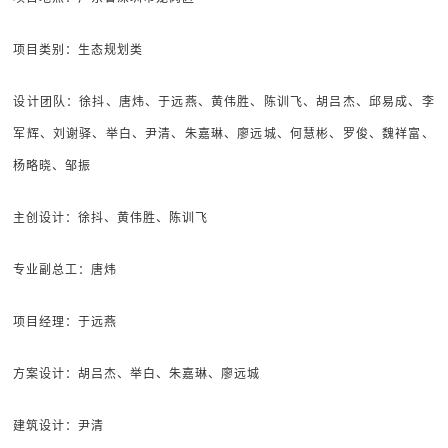
项目类别：生态规划类
设计团队：徐抖、唐炜、于远燕、黄伟胜、陈训飞、胡吕杰、邱易成、李
军辉、刘谢驿、举白、尹清、朱嘉琳、廖远城、何慧彬、罗俊、魏祥富、
杨略晓、邹振
主创设计：徐抖、黄伟胜、陈训飞
专业副总工：唐炜
项目经理：于远燕
方案设计：胡吕杰、举白、朱嘉琳、廖远城
建筑设计：尹清