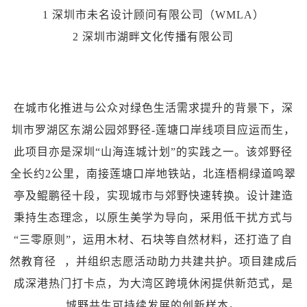
1 深圳市未名设计顾问有限公司（WMLA）
2 深圳市湖畔文化传播有限公司
在城市化推进与公众对绿色生活需求提升的背景下，深
圳市罗湖区东湖公园郊野径-莲塘口岸线项目应运而生，
此项目亦是深圳“山海连城计划”的实践之一。该郊野径
全长约2公里，南接莲塘口岸地铁站，北连梧桐绿道鸣翠
亭及鲲鹏径十段，实现城市与郊野快速转换。设计建造
秉持生态理念，以原生美学为导向，采用低干扰方式与
“三零原则”，运用木材、石块等自然材料，还打造了
自
然教育径
，并组织志愿活动助力共建共护。项目建成后
成深港热门打卡点，为大湾区跨境休闲提供新范式，是
城野共生可持续发展的创新样本。