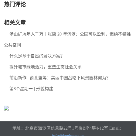
热门评论
相关文章
汤山矿坑年入千万｜张唐 20 年沉淀：公园可以盈利，但绝不牺牲
公共空间
什么是基于自然的解决方案？
提升城市绿地活力，重塑生态社会关系
前沿新作 | 俞孔坚等：美丽中国战略下风景园林何为？
第8个星期一 | 形貌构建
地址：北京市海淀区信息路22号1号楼B座4层4-12室 Email：
info@landscape.cn