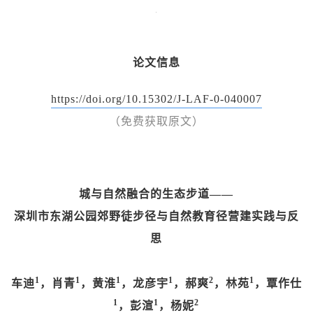
论文信息
https://doi.org/10.15302/J-LAF-0-040007
（免费获取原文）
城与自然融合的生态步道——
深圳市东湖公园郊野徒步径与自然教育径营建实践与反
思
1
1
1
1
2
1
车迪
，肖青
，黄淮
，龙彦宇
，郝爽
，林苑
，覃作仕
1
1
2
，彭渲
，杨妮