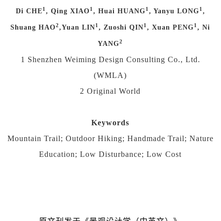
1
1
1
1
Di CHE
, Qing XIAO
, Huai HUANG
, Yanyu LONG
,
2
1
1
1
Shuang HAO
,Yuan LIN
, Zuoshi QIN
, Xuan PENG
, Ni
2
YANG
1 Shenzhen Weiming Design Consulting Co., Ltd.
(WMLA)
2 Original World
Keywords
Mountain Trail; Outdoor Hiking; Handmade Trail; Nature
Education; Low Disturbance; Low Cost