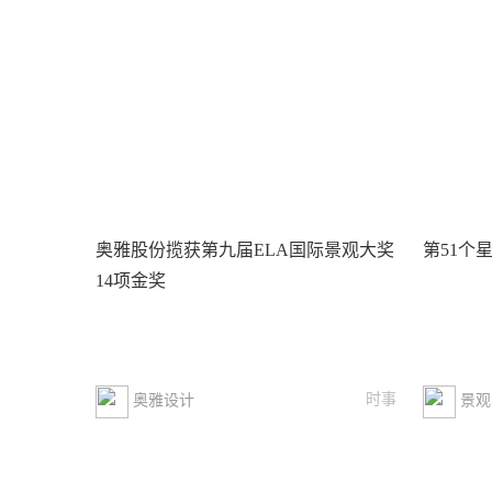
奥雅股份揽获第九届ELA国际景观大奖
第51个星
14项金奖
时事
奥雅设计
景观