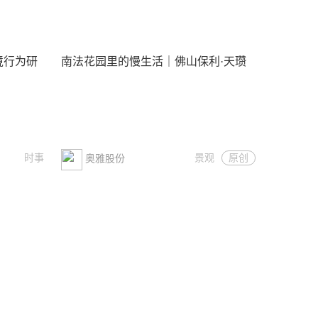
环境行为研
南法花园里的慢生活｜佛山保利·天瓒
时事
景观
原创
奥雅股份