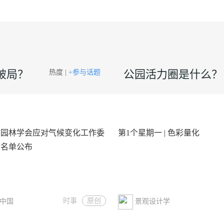
破局？
公园活力圈是什么？
热度 |
+参与话题
景园林学会应对气候变化工作委
第1个星期一 | 色彩量化
员名单公布
时事
原创
中国
景观设计学