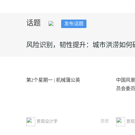
话题
发布话题
风险识别，韧性提升：城市洪涝如何
第2个星期一 | 机械蒲公英
中国风
员会委
思想
景观设计学
景观