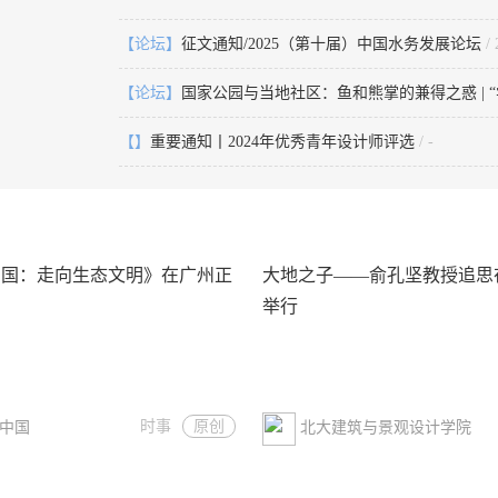
【论坛】
征文通知/2025（第十届）中国水务发展论坛
/ 
【论坛】
国家公园与当地社区：鱼和熊掌的兼得之惑 | “
【】
重要通知丨2024年优秀青年设计师评选
/ -
中国：走向生态文明》在广州正
大地之子——俞孔坚教授追思
举行
时事
原创
中国
北大建筑与景观设计学院