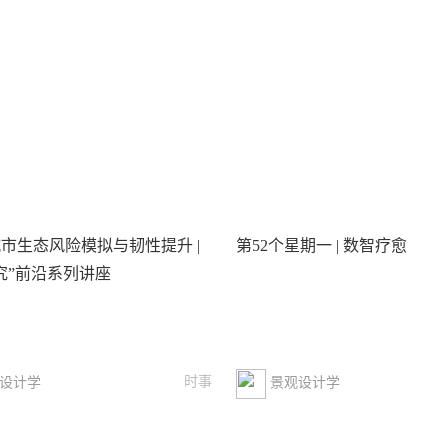
市生态风险模拟与韧性提升 |
第52个星期一 | 数智疗愈
究”前沿系列讲座
时事
设计学
景观设计学