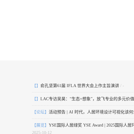
【】
俞孔坚第61届 IFLA 世界大会上作主旨演讲
/ -
【】
LAC专访吴昊：“生态+想象”，放飞专业的多元价
【论坛】
活动预告 | AI 时代，人居环境设计可视化该
【展览】
YSE国际人居绿奖 YSE Award | 2025国际人居
2025-10-12