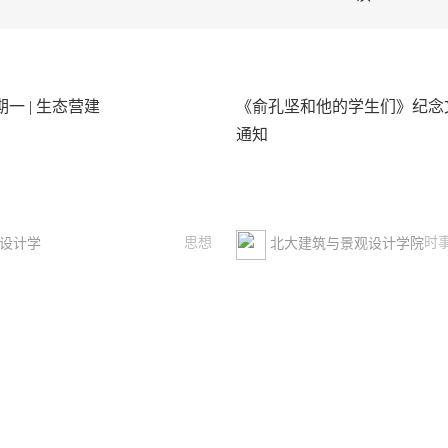
期一 | 生态营建
《俞孔坚和他的学生们》纪念
通知
思想
时
设计学
北大建筑与景观设计学院