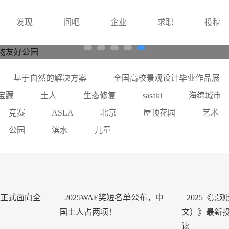
发现
问吧
企业
求职
投稿
 I 城市的温度，萌宠们知道--深
基于自然的解决方案
全国高校景观设计毕业作品展
宝藏
土人
生态修复
sasaki
海绵城市
竞赛
ASLA
北京
屋顶花园
艺术
公园
滨水
儿童
正式面向全
2025WAF奖短名单公布，中
2025《景
国土人占两项！
文）》最新投
读