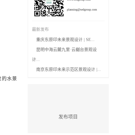
planning@sedgroup.com
最新发布
重庆东原印未来景观设计 | SE...
昆明中海云麓九里·云樾台景观设
计...
南京东原印未来示范区景观设计 |...
致的水景
发布项目