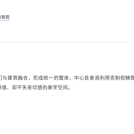
林景观
门与建筑融合，形成统一的整体，中心处景观利用克制但精
颜值、却不失亲切感的美学空间。