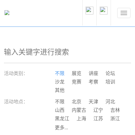
活动类别：
不限
展览
讲座
论坛
沙龙
竞赛
考察
培训
其他
活动地点：
不限
北京
天津
河北
山西
内蒙古
辽宁
吉林
黑龙江
上海
江苏
浙江
安徽
福建
江西
山东
更多...