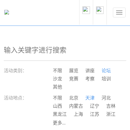
活动类别：
不限
展览
讲座
论坛
沙龙
竞赛
考察
培训
其他
活动地点：
不限
北京
天津
河北
山西
内蒙古
辽宁
吉林
黑龙江
上海
江苏
浙江
安徽
福建
江西
山东
更多...