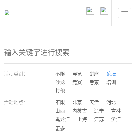
活动类别：
不限
展览
讲座
论坛
沙龙
竞赛
考察
培训
其他
活动地点：
不限
北京
天津
河北
山西
内蒙古
辽宁
吉林
黑龙江
上海
江苏
浙江
安徽
福建
江西
山东
更多...