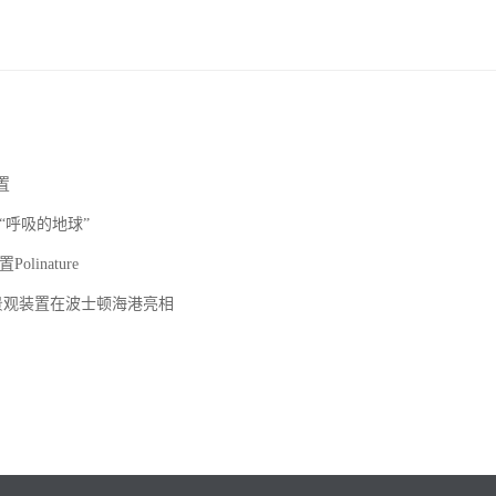
置
“呼吸的地球”
inature
et设计的景观装置在波士顿海港亮相