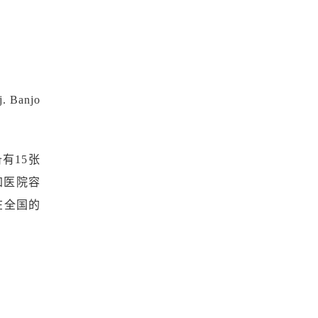
 Banjo
有15张
加医院容
在全国的