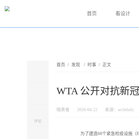
首页
看设计
首页
/
发现
/
时事
/ 正文
WTA 公开对抗新
暗黑者
2020-04-22
来源：archdaily
评论
为了建造60个紧急检疫设施（