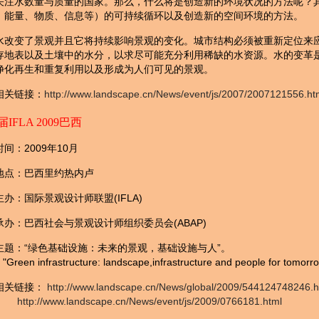
关注水数量与质量的国家。那么，什么将是创造新的环境状况的方法呢？
、能量、物质、信息等）的可持续循环以及创造新的空间环境的方法。
水改变了景观并且它将持续影响景观的变化。城市结构必须被重新定位来
存地表以及土壤中的水分，以求尽可能充分利用稀缺的水资源。水的变革
净化再生和重复利用以及形成为人们可见的景观。
相关链接：
http://www.landscape.cn/News/event/js/2007/2007121556.ht
届IFLA 2009巴西
时间：2009年10月
地点：巴西里约热内卢
主办：国际景观设计师联盟(IFLA)
承办：巴西社会与景观设计师组织委员会(ABAP)
主题：“绿色基础设施：未来的景观，基础设施与人”。
n infrastructure: landscape,infrastructure and people for tomorr
相关链接：
http://www.landscape.cn/News/global/2009/544124748246.h
http://www.landscape.cn/News/event/js/2009/0766181.html