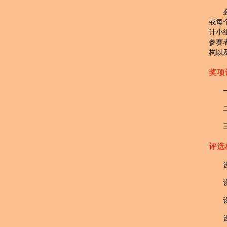
或每
计小
参赛
构以
奖项
评选