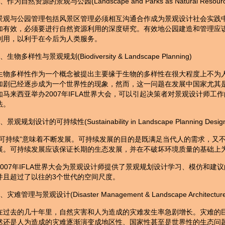
1、作为自然资源的景观与公园(Landscape and Parks as Natural Resourc
景观与公园管理包括风景区管理必须相互沟通合作成为景观设计社会实践
加有效，必须要进行自然资源利用的深度研究。有效地公园建造和管理应
利用，以利于在今后为人类服务。
2、生物多样性与景观规划(Biodiversity & Landscape Planning)
生物多样性作为一个概念被提出主要缘于生物的多样性在很大程度上不为
加剧已经逐步成为一个世界性的现象，然而，这一问题在发展中国家尤其
如马来西亚举办2007年IFLA世界大会，可以引起决策者对景观设计师
法。
3、景观规划设计的可持续性(Sustainability in Landscape Planning Desig
“可持续”意味着不断发展。可持续发展的目的是既满足当代人的需求，又
展。可持续发展应该保证长期的生态发展，并在不破坏环境质量的基础上
2007年IFLA世界大会为景观设计师提供了景观规划设计学习、模仿和
并且超过了以往的3个世代的空间尺度。
4、灾难管理与景观设计(Disaster Management & Landscape Architecture
在过去的几十年里，自然灾害和人为造成的灾难发生率急剧增长。灾难的
然还是人为造成的灾难逐渐演变成地区性、国家性甚至是世界性的生态问题。