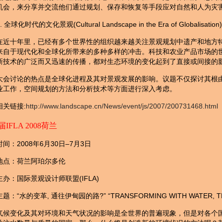
机会，来分享并交流他们通过规划、保存和恢复等手段应对自然和人为灾
. 全球化时代的文化景观(Cultural Landscape in the Era of Globalisation)
在近十年里，已经有多个世界性的组织越来越关注景观规划中遗产和地方
来自于现代化和全球化所带来的多种多样的冲击。科技和农业产品市场的
新技术的广泛而又迅速的传播，都对生态环境的变化起到了直接或间接的
大会讨论的热点是全球化进程及其对景观发展的影响。议题不仅探讨其根
业工作，空间规划的方法和分析技术等方面进行深入考虑。
相关链接:
http://www.landscape.cn/News/event/js/2007/200731468.html
届IFLA 2008荷兰
时间：2008年6月30日–7月3日
地点：荷兰阿珀尔多伦
主办：国际景观设计师联盟(IFLA)
主题：“水的变革, 通往伊甸园的路?” “TRANSFORMING WITH WATER, THE
气候变化及其对环境和天气状况的影响是全世界的普遍现象，但是对各个