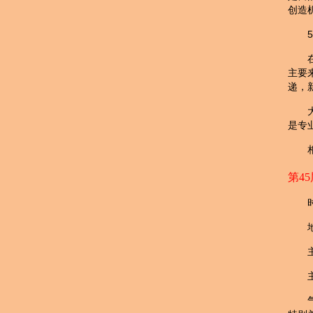
创造
5
主要
递，
是专
第45