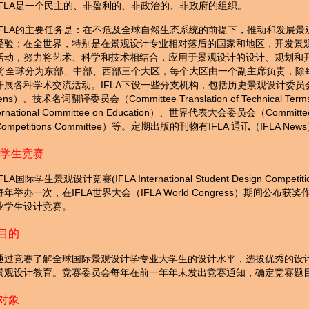
IFLA是一个民主的、非盈利的、非政治的、非政府的组织。
IFLA的主要任务是：在不危及全球自然生态系统的前提下，推动和发展
经验；在全世界，特别是在景观设计专业相对落后的国家和地区，开发景
活动，努力将艺术、科学和技术相结合，应用于景观设计的设计、规划和
LA将全球分为东部、中部、西部三个大区，每个大区由一个副主席负责，
展各种学术交流活动。IFLA下设一些分支机构，包括历史景观设计委员会（Histori
dens）、技术名词翻译委员会（Committee Translation of Technica
ernational Committee on Education）、世界代表大会委员会（Committe
ompetitions Committee）等。定期出版的刊物有IFLA 通讯（IFLA New
LA学生竞赛
IFLA国际学生景观设计竞赛(IFLA International Student Design Co
年举办一次，在IFLA世界大会（IFLA World Congress）期间公
业学生设计竞赛。
目的
通过竞赛了解全球国际景观设计学专业大学生的设计水平，选拔优秀的设
景观设计教育。竞赛委员会每年在前一年年末发出竞赛通知，确定竞赛题
对象