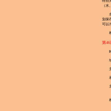
特别
（水
划保
可以
第46
"Gree