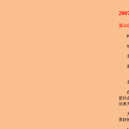
20
第44
马来
是社
法来
美好