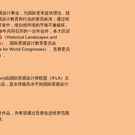
景观设计事业，为国际变革提供理论、技
观设计教育和行业的更高标准；通过研
开发中，使自然环境的平衡不被破坏。
除每年共同召开的一次年会外，各大区还
cal Landscapes and
l Terms）、国际景观设计教育委员会
e for World Congresses）、竞赛委员
s）。
mpetition)由国际景观设计师联盟（IFLA）主
布获奖作品，是全球最高水平的国际景观设计
计作品，并希望通过竞赛促进世界范围
目。