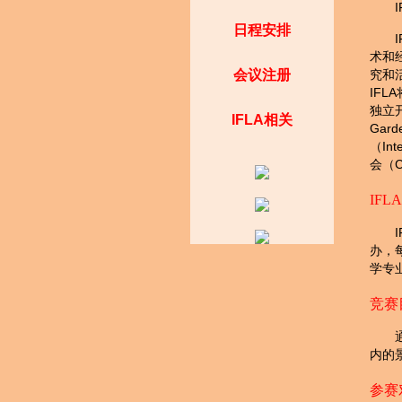
日程安排
术和
会议注册
究和
IF
独立开
IFLA相关
Gar
（Int
会（C
IF
办，每
学专
竞赛
内的
参赛