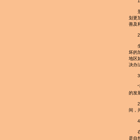
划更
善及
坏的
地区
决办
的发
间，
是自