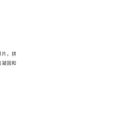
薄片，拼
的凝固和