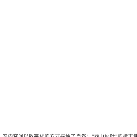
，室内空间以数字化的方式描绘了自然：“西山秋叶”的标志