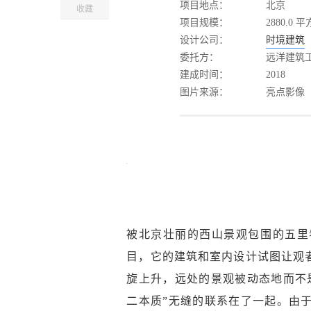
项目地点：
北京
收藏
项目规模：
2880.0 
设计公司：
时境建筑
委托方：
远洋建筑
建成时间：
2018
图片来源：
亮点影像
被北京壮丽的西山景观包围的五里
目，它的建筑和室内设计试图让观
旋上升，远处的景观被动态地而不
二本质”无缝的联系在了一起。由