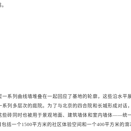
感。
过一系列曲线墙堆叠在一起回应了基地的轮廓，这些沿水平
一系列多层次的庭院。为了与北京的四合院和长城形成对话
这些砖同时也被用于景观地面、建筑墙体和室内墙体——统
包括一个1500平方米的社区体验空间和一个400平方米的滑