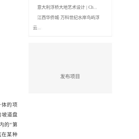
意大利浮桥大地艺术设计 | Ch...
江西华侨城·万科世纪水岸鸟屿浮
云...
发布项目
一体的项
的坡道盘
内的“第
氛在某种