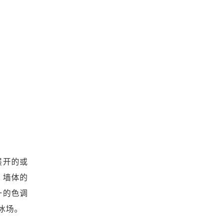
展开的或
，墙体的
一的色调
冰场。