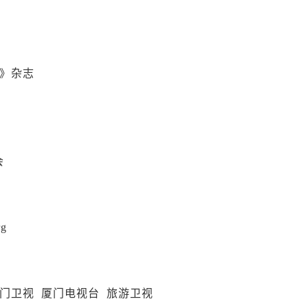
化》杂志
会
rg
厦门卫视 厦门电视台 旅游卫视