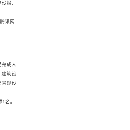
建设报、
、腾讯网
要完成人
、建筑设
校景观设
师1名。