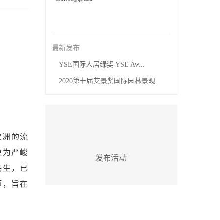
最新发布
YSE国际人居绿奖 YSE Aw...
2020第十届艾景奖国际园林景观...
美洲的流
更为严峻
发布活动
共生，已
题，旨在