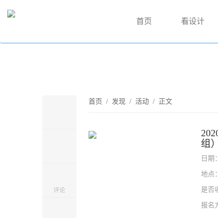
首页
看设计
首页
/
发现
/
活动
/ 正文
2
组
日期
地点
是否
评论
报名