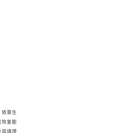
，依靠生
我恢复能
垃圾填埋