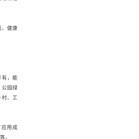
划、健康
享有，能
、公园绿
乡村、工
广应用成
系等。