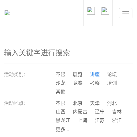
活动类别：
不限
展览
讲座
论坛
沙龙
竞赛
考察
培训
其他
活动地点：
不限
北京
天津
河北
山西
内蒙古
辽宁
吉林
黑龙江
上海
江苏
浙江
安徽
福建
江西
山东
更多...