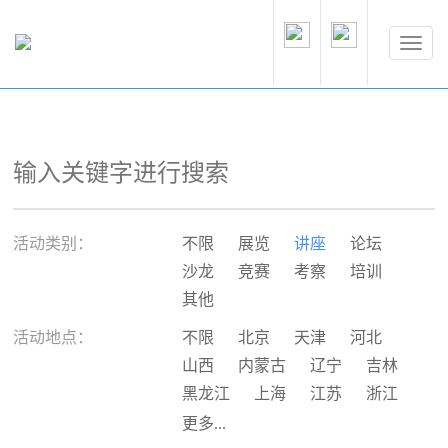
活动类别：
不限
展览
讲座
论坛
沙龙
竞赛
考察
培训
其他
活动地点：
不限
北京
天津
河北
山西
内蒙古
辽宁
吉林
黑龙江
上海
江苏
浙江
安徽
福建
江西
山东
更多...