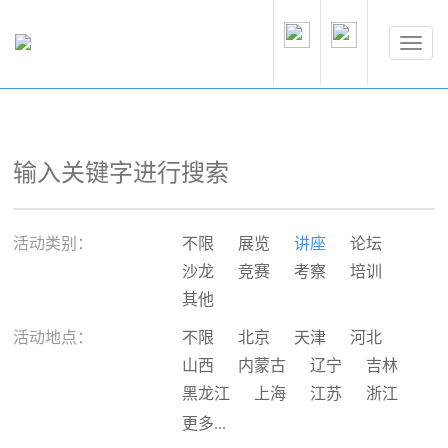
活动类别：
不限
展览
讲座
论坛
沙龙
竞赛
考察
培训
其他
活动地点：
不限
北京
天津
河北
山西
内蒙古
辽宁
吉林
黑龙江
上海
江苏
浙江
安徽
福建
江西
山东
更多...