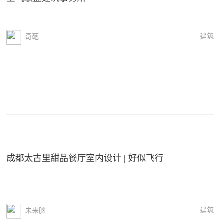
建筑
奇葩
成都太古里甜品餐厅室内设计 | 好似飞行
建筑
未来脑