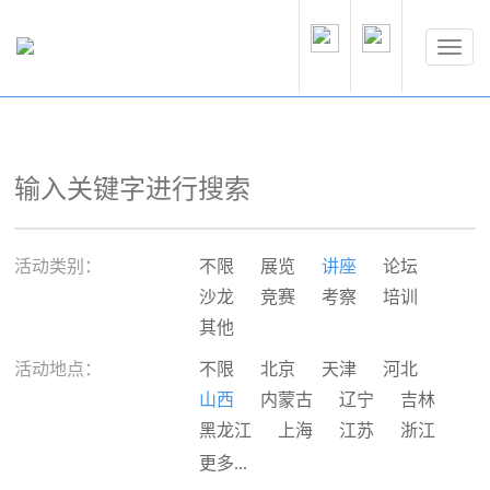
活动类别：
不限
展览
讲座
论坛
沙龙
竞赛
考察
培训
其他
活动地点：
不限
北京
天津
河北
山西
内蒙古
辽宁
吉林
黑龙江
上海
江苏
浙江
安徽
福建
江西
山东
更多...