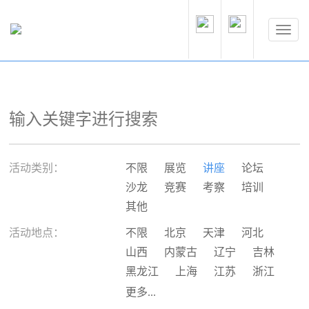
活动类别：
不限
展览
讲座
论坛
沙龙
竞赛
考察
培训
其他
活动地点：
不限
北京
天津
河北
山西
内蒙古
辽宁
吉林
黑龙江
上海
江苏
浙江
安徽
福建
江西
山东
更多...