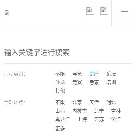
活动类别：
不限
展览
讲座
论坛
沙龙
竞赛
考察
培训
其他
活动地点：
不限
北京
天津
河北
山西
内蒙古
辽宁
吉林
黑龙江
上海
江苏
浙江
安徽
福建
江西
山东
更多...