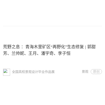
荒野之息 ：青海木里矿区“再野化”生态修复 | 郭甜
芳、兰帅妮、王月、潘宇奇、李子恒
景观
原创
全国高校景观设计毕业作品展