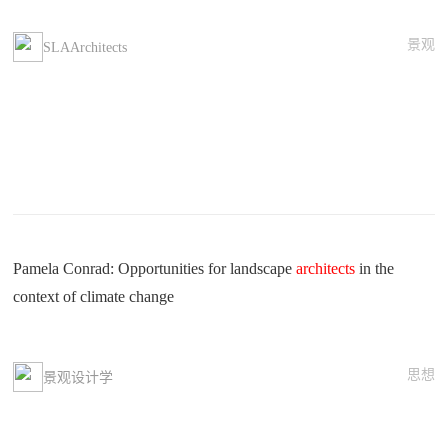
景观
SLAArchitects
Pamela Conrad: Opportunities for landscape
architects
in the
context of climate change
思想
景观设计学